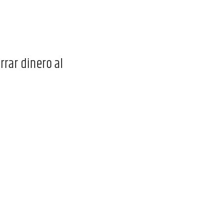
rrar dinero al
ADMIN
/
0
25
5 mane
imagen
ENE 2023