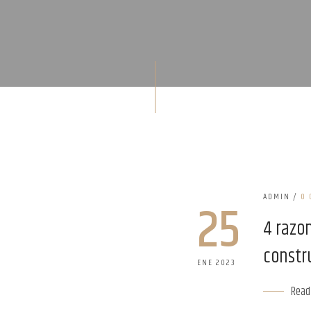
ADMIN
/
0
25
4 razo
constru
ENE 2023
Read